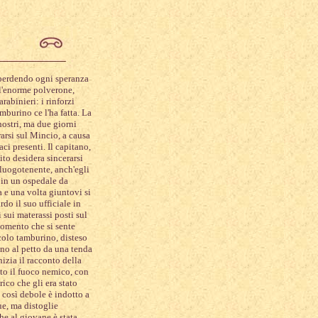
o perdendo ogni speranza
l'enorme polverone,
rabinieri: i rinforzi
mburino ce l'ha fatta. La
nostri, ma due giorni
irarsi sul Mincio, a causa
ci presenti. Il capitano,
ito desidera sincerarsi
 luogotenente, anch'egli
 in un ospedale da
 e una volta giuntovi si
do il suo ufficiale in
 sui materassi posti sul
momento che si sente
colo tamburino, disteso
fino al petto da una tenda
nizia il racconto della
otto il fuoco nemico, con
rico che gli era stato
 così debole è indotto a
e, ma distoglie
he al giovane è stata