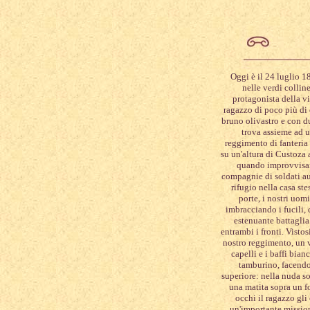
Oggi è il 24 luglio 1
nelle verdi collin
protagonista della v
ragazzo di poco più di 
bruno olivastro e con du
trova assieme ad u
reggimento di fanteria
su un'altura di Custoza
quando improvvisam
compagnie di soldati aus
rifugio nella casa ste
porte, i nostri uomi
imbracciando i fucili,
estenuante battagli
entrambi i fronti. Vistos
nostro reggimento, un v
capelli e i baffi bian
tamburino, facendo
superiore: nella nuda so
una matita sopra un fo
occhi il ragazzo gli
un'importante mission