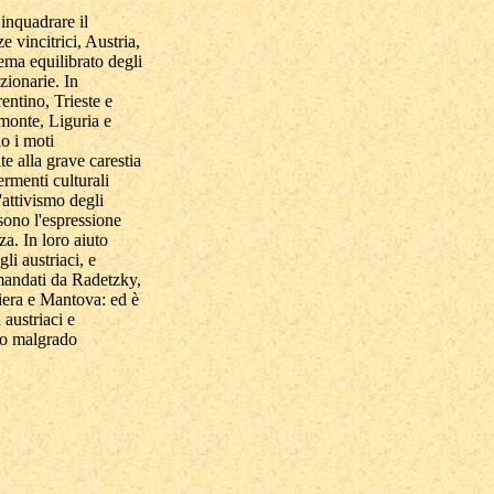
inquadrare il
 vincitrici, Austria,
tema equilibrato degli
zionarie. In
rentino, Trieste e
iemonte, Liguria e
o i moti
te alla grave carestia
ermenti culturali
'attivismo degli
 sono l'espressione
za. In loro aiuto
i austriaci, e
omandati da Radetzky,
hiera e Mantova: ed è
 austriaci e
suo malgrado