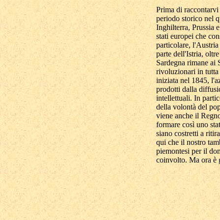
Prima di raccontarvi
periodo storico nel q
Inghilterra, Prussia 
stati europei che con
particolare, l'Austri
parte dell'Istria, olt
Sardegna rimane ai S
rivoluzionari in tutt
iniziata nel 1845, l'a
prodotti dalla diffus
intellettuali. In par
della volontà del pop
viene anche il Regno
formare così uno stat
siano costretti a rit
qui che il nostro tamb
piemontesi per il do
coinvolto. Ma ora è 