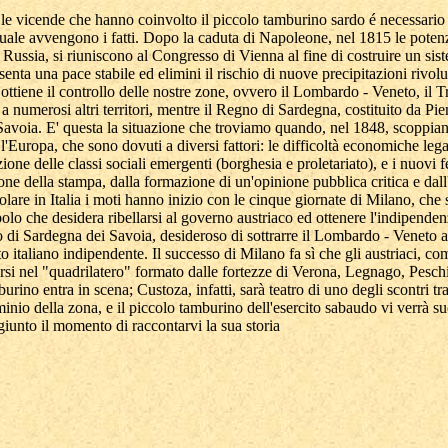
 le vicende che hanno coinvolto il piccolo tamburino sardo é necessario 
uale avvengono i fatti. Dopo la caduta di Napoleone, nel 1815 le potenze
e Russia, si riuniscono al Congresso di Vienna al fine di costruire un sis
senta una pace stabile ed elimini il rischio di nuove precipitazioni rivolu
a ottiene il controllo delle nostre zone, ovvero il Lombardo - Veneto, il T
re a numerosi altri territori, mentre il Regno di Sardegna, costituito da P
avoia. E' questa la situazione che troviamo quando, nel 1848, scoppian
a l'Europa, che sono dovuti a diversi fattori: le difficoltà economiche lega
zione delle classi sociali emergenti (borghesia e proletariato), e i nuovi f
ione della stampa, dalla formazione di un'opinione pubblica critica e dall
ticolare in Italia i moti hanno inizio con le cinque giornate di Milano, che
olo che desidera ribellarsi al governo austriaco ed ottenere l'indipenden
 di Sardegna dei Savoia, desideroso di sottrarre il Lombardo - Veneto agl
o italiano indipendente. Il successo di Milano fa sì che gli austriaci, c
irarsi nel "quadrilatero" formato dalle fortezze di Verona, Legnago, Pesc
urino entra in scena; Custoza, infatti, sarà teatro di uno degli scontri tra
minio della zona, e il piccolo tamburino dell'esercito sabaudo vi verrà 
giunto il momento di raccontarvi la sua storia