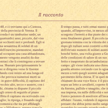
848, e ci troviamo qui a Custoza,
Il tempo passa, e tutti ormai stann
e della provincia di Verona. Il
quando, all'improvviso, in mezzo al
icenda è un tamburino sardo, un
scorgono i berretti a due punte dei ca
quattordici anni, piccolo, dal viso
sono finalmente giunti. Il piccolo ta
e occhietti neri e profondi. Egli si
giornata termina con la vittoria dei 
na sessantina di soldati di un
dopo gli italiani sono costretti a rit
 dell'esercito piemontese, mandati
dell'elevato numero di soldati austria
 ad occupare una casa abbandonata,
benché ferito, una volta giunto a Go
ente vengono assaliti da due
delle condizioni di salute di un suo
triaci che li costringono a trovare
ferito e trasportato da un'ambulanza
ssa. Sbarrate precipitosamente le
campo: gli viene indicata una chiesa
ni si dirigono verso le finestre
guarda attorno cercando con lo sguar
 dando così inizio ad una lunga ed
mezzo a tutti quegli uomini adagiati
a che provoca numerosi morti su
pavimento della chiesa. E' in quel 
i in grave difficoltà, il capitano del
chiamare da una voce fioca: è il pic
ecchio alto, secco e austero, con i
sopra un letto a cavalletti, coperto 
chi, chiama in disparte il piccolo
da finestra, pallido e smagrito, che i
gli cenno di seguirlo al piano
sua impresa, tra mille difficoltà e s
ffitta il capitano sta scrivendo con
l'unico pensiero di assolvere all'inca
glio; lo ripiega, e fissando negli
affidato: l'uomo, vedendo il ragazzo
 comunica che sta per affidargli
pensare che abbia perso molto sangu
e: a Villafranca, appena scesa la
inorridito lo sguardo quando vede c